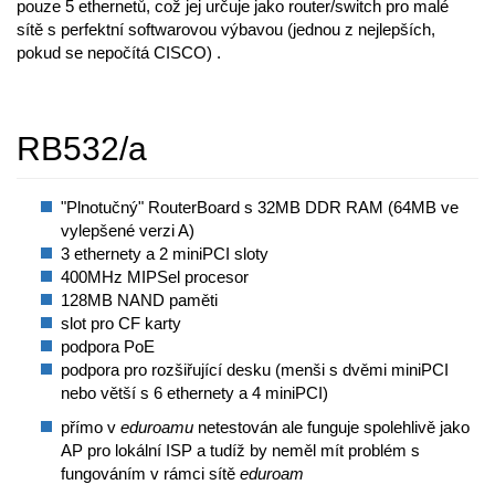
pouze 5 ethernetů, což jej určuje jako router/switch pro malé
sítě s perfektní softwarovou výbavou (jednou z nejlepších,
pokud se nepočítá CISCO) .
RB532/a
"Plnotučný" RouterBoard s 32MB DDR RAM (64MB ve
vylepšené verzi A)
3 ethernety a 2 miniPCI sloty
400MHz MIPSel procesor
128MB NAND paměti
slot pro CF karty
podpora PoE
podpora pro rozšiřující desku (menši s dvěmi miniPCI
nebo větší s 6 ethernety a 4 miniPCI)
přímo v
eduroamu
netestován ale funguje spolehlivě jako
AP pro lokální ISP a tudíž by neměl mít problém s
fungováním v rámci sítě
eduroam