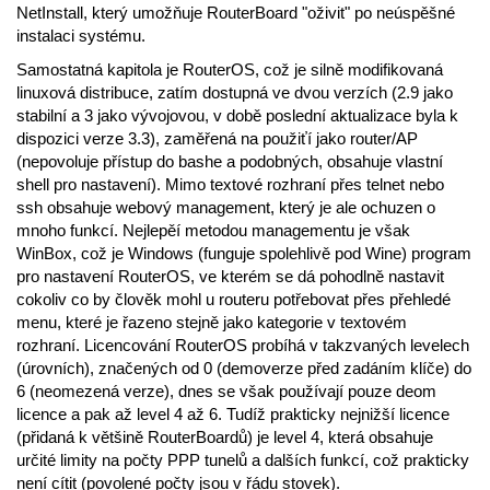
NetInstall, který umožňuje RouterBoard "oživit" po neúspěšné
instalaci systému.
Samostatná kapitola je RouterOS, což je silně modifikovaná
linuxová distribuce, zatím dostupná ve dvou verzích (2.9 jako
stabilní a 3 jako vývojovou, v době poslední aktualizace byla k
dispozici verze 3.3), zaměřená na použiťí jako router/AP
(nepovoluje přístup do bashe a podobných, obsahuje vlastní
shell pro nastavení). Mimo textové rozhraní přes telnet nebo
ssh obsahuje webový management, který je ale ochuzen o
mnoho funkcí. Nejlepěí metodou managementu je však
WinBox, což je Windows (funguje spolehlivě pod Wine) program
pro nastavení RouterOS, ve kterém se dá pohodlně nastavit
cokoliv co by člověk mohl u routeru potřebovat přes přehledé
menu, které je řazeno stejně jako kategorie v textovém
rozhraní. Licencování RouterOS probíhá v takzvaných levelech
(úrovních), značených od 0 (demoverze před zadáním klíče) do
6 (neomezená verze), dnes se však používají pouze deom
licence a pak až level 4 až 6. Tudíž prakticky nejnižší licence
(přidaná k většině RouterBoardů) je level 4, která obsahuje
určité limity na počty PPP tunelů a dalších funkcí, což prakticky
není cítit (povolené počty jsou v řádu stovek).