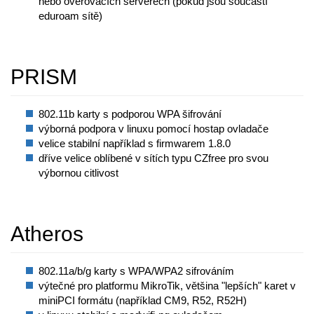
nebo ověřovacích serverech (pokud jsou součástí
eduroam sítě)
PRISM
802.11b karty s podporou WPA šifrování
výborná podpora v linuxu pomocí hostap ovladače
velice stabilní například s firmwarem 1.8.0
dříve velice oblíbené v sítích typu CZfree pro svou
výbornou citlivost
Atheros
802.11a/b/g karty s WPA/WPA2 sifrováním
výtečné pro platformu MikroTik, většina "lepších" karet v
miniPCI formátu (například CM9, R52, R52H)