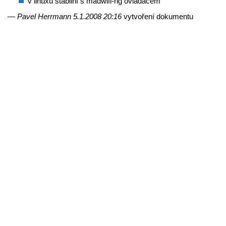
v linuxu stabilní s madwifi-ng ovladačem
—
Pavel Herrmann 5.1.2008 20:16
vytvoření dokumentu