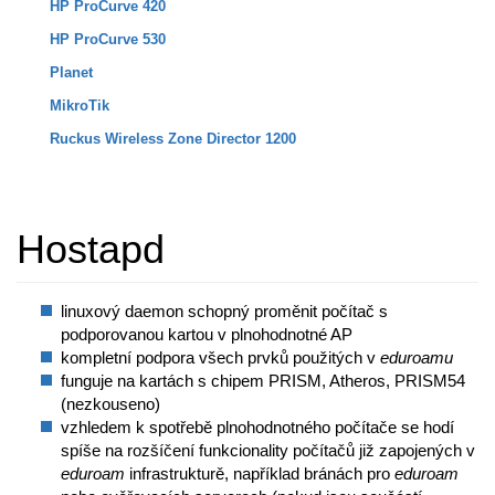
HP ProCurve 420
HP ProCurve 530
Planet
MikroTik
Ruckus Wireless Zone Director 1200
Hostapd
linuxový daemon schopný proměnit počítač s
podporovanou kartou v plnohodnotné AP
kompletní podpora všech prvků použitých v
eduroamu
funguje na kartách s chipem PRISM, Atheros, PRISM54
(nezkouseno)
vzhledem k spotřebě plnohodnotného počítače se hodí
spíše na rozšíčení funkcionality počítačů již zapojených v
eduroam
infrastrukturě, například bránách pro
eduroam