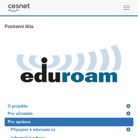
www.eduroam.cz
Postranní lišta
O projektu
Pro uživatele
Pro správce
Připojení k eduroam.cz
Informační zdroje