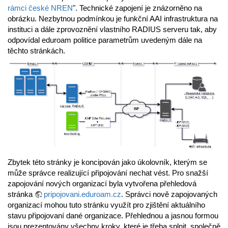
rámci české NREN
". Technické zapojení je znázorněno na
obrázku. Nezbytnou podmínkou je funkční AAI infrastruktura na
instituci a dále zprovoznění vlastního RADIUS serveru tak, aby
odpovídal eduroam politice parametrům uvedeným dále na
těchto stránkách.
Zbytek této stránky je koncipován jako úkolovník, kterým se
může správce realizující připojování nechat vést. Pro snažší
zapojování nových organizací byla vytvořena přehledová
stránka
pripojovani.eduroam.cz
. Správci nově zapojovaných
organizací mohou tuto stránku využít pro zjištění aktuálního
stavu připojovaní dané organizace. Přehlednou a jasnou formou
jsou prezentovány všechny kroky, které je třeba splnit, společně