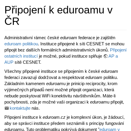
Připojení k eduroamu v
ČR
Administrativní rámec české
eduroam
federace je zajištěn
eduroam politikou
. Instituce připojené k síti CESNET se mohou
připojit bez dalších formálních administrativních úkonů.
Připojení
ostatních institucí
je možné, pokud instituce splňuje
AP a
AUP
sítě CESNET.
Všechny připojené instituce se připojením k české
eduroam
federaci zavazují dodržovat a respektovat
eduroam
politiku.
Základním kamenem
eduroam
u je prinicip reciprocity, krom
výjimečných případů není možné připojit organizaci, která
nebude poskytovat WiFi konektivitu návštěvníkům. Máte-li
pochybnosti, zda je možné vaši organizaci k
eduroam
u připojit,
kontaktujte
nás.
Připojení instituce k
eduroam.cz
je komplexní úkon, je žádoucí,
aby se správci instituce předem seznámili s principy fungování
eduroam
u. Tuto problematiku pokrývá dokument "
eduroam v