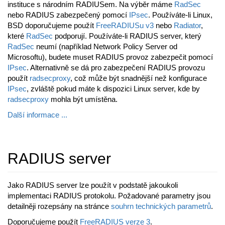
instituce s národním RADIUSem. Na výběr máme
RadSec
nebo RADIUS zabezpečený pomocí
IPsec
. Používáte-li Linux,
BSD doporučujeme použít
FreeRADIUSu v3
nebo
Radiator
,
které
RadSec
podporují. Používáte-li RADIUS server, který
RadSec
neumí (například Network Policy Server od
Microsoftu), budete muset RADIUS provoz zabezpečit pomocí
IPsec
. Alternativně se dá pro zabezpečení RADIUS provozu
použít
radsecproxy
, což může být snadnější než konfigurace
IPsec
, zvláště pokud máte k dispozici Linux server, kde by
radsecproxy
mohla být umístěna.
Další informace ...
RADIUS server
Jako RADIUS server lze použít v podstatě jakoukoli
implementaci RADIUS protokolu. Požadované parametry jsou
detailněji rozepsány na stránce
souhrn technických parametrů
.
Doporučujeme použít
FreeRADIUS verze 3
.