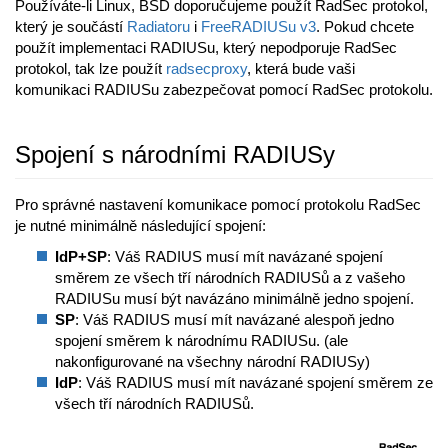
Používáte-li Linux, BSD doporučujeme použít RadSec protokol,
který je součástí
Radiatoru
i
FreeRADIUSu v3
. Pokud chcete
použít implementaci RADIUSu, který nepodporuje RadSec
protokol, tak lze použít
radsecproxy
, která bude vaši
komunikaci RADIUSu zabezpečovat pomocí RadSec protokolu.
Spojení s národními RADIUSy
Pro správné nastavení komunikace pomocí protokolu RadSec
je nutné minimálně následující spojení:
IdP+SP
: Váš RADIUS musí mít navázané spojení
směrem ze všech tří národních RADIUSů a z vašeho
RADIUSu musí být navázáno minimálně jedno spojení.
SP
: Váš RADIUS musí mít navázané alespoň jedno
spojení směrem k národnímu RADIUSu. (ale
nakonfigurované na všechny národní RADIUSy)
IdP
: Váš RADIUS musí mít navázané spojení směrem ze
všech tří národních RADIUSů.