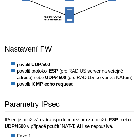
Nastavení FW
povolit
UDP/500
povolit protokol
ESP
(pro RADIUS server na veřejné
adrese) nebo
UDP/4500
(pro RADIUS server za NATem)
povolit
ICMP echo request
Parametry IPsec
IPsec je používán v transportním režimu za použití
ESP
, nebo
UDP/4500
v případě použití NAT-T,
AH
se nepoužívá.
Fáze 1