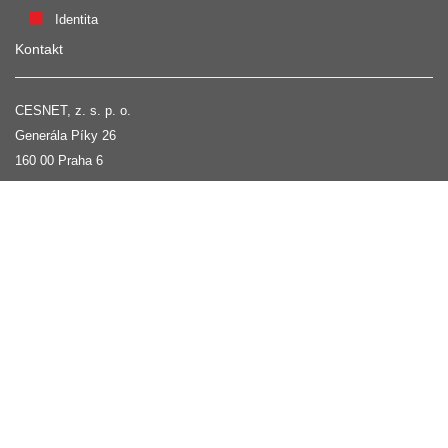
Identita
Kontakt
CESNET, z. s. p. o.
Generála Píky 26
160 00 Praha 6
Napište nám
Přihlášení pro správce
Uživatelská podpora
Tel:
+420 234 680 222
GSM:
+420 602 252 531
support@cesnet.cz