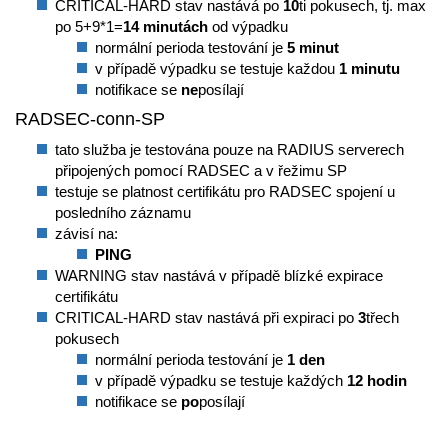
CRITICAL-HARD stav nastává po
10
ti pokusech, tj. max
po 5+9*1=
14 minutách
od výpadku
normální perioda testování je
5 minut
v případě výpadku se testuje každou
1 minutu
notifikace se
ne
posílají
RADSEC-conn-SP
tato služba je testována pouze na RADIUS serverech
připojených pomocí RADSEC a v řežimu SP
testuje se platnost certifikátu pro RADSEC spojení u
posledního záznamu
závisí na:
PING
WARNING stav nastává v případě blízké expirace
certifikátu
CRITICAL-HARD stav nastává při expiraci po
3
třech
pokusech
normální perioda testování je
1 den
v případě výpadku se testuje každých
12 hodin
notifikace se
po
posílají