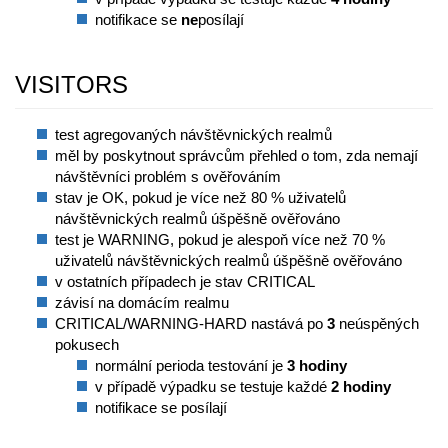
notifikace se
ne
posílají
VISITORS
test agregovaných návštěvnických realmů
měl by poskytnout správcům přehled o tom, zda nemají
návštěvníci problém s ověřováním
stav je OK, pokud je více než 80 % uživatelů
návštěvnických realmů úšpěšně ověřováno
test je WARNING, pokud je alespoň více než 70 %
uživatelů návštěvnických realmů úšpěšně ověřováno
v ostatních případech je stav CRITICAL
závisí na domácím realmu
CRITICAL/WARNING-HARD nastává po
3
neúspěných
pokusech
normální perioda testování je
3 hodiny
v případě výpadku se testuje každé
2 hodiny
notifikace se posílají