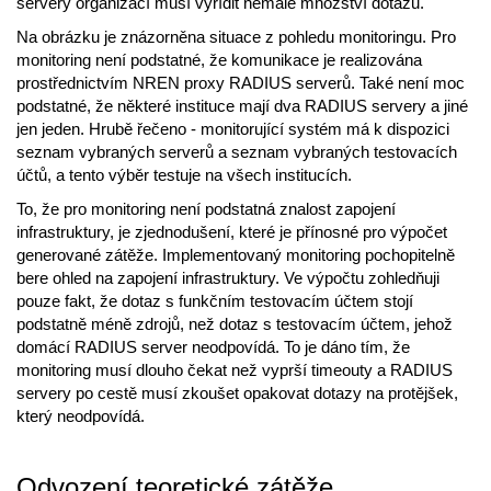
servery organizací musí vyřídit nemalé množství dotazů.
Na obrázku je znázorněna situace z pohledu monitoringu. Pro
monitoring není podstatné, že komunikace je realizována
prostřednictvím NREN proxy RADIUS serverů. Také není moc
podstatné, že některé instituce mají dva RADIUS servery a jiné
jen jeden. Hrubě řečeno - monitorující systém má k dispozici
seznam vybraných serverů a seznam vybraných testovacích
účtů, a tento výběr testuje na všech institucích.
To, že pro monitoring není podstatná znalost zapojení
infrastruktury, je zjednodušení, které je přínosné pro výpočet
generované zátěže. Implementovaný monitoring pochopitelně
bere ohled na zapojení infrastruktury. Ve výpočtu zohledňuji
pouze fakt, že dotaz s funkčním testovacím účtem stojí
podstatně méně zdrojů, než dotaz s testovacím účtem, jehož
domácí RADIUS server neodpovídá. To je dáno tím, že
monitoring musí dlouho čekat než vyprší timeouty a RADIUS
servery po cestě musí zkoušet opakovat dotazy na protějšek,
který neodpovídá.
Odvození teoretické zátěže