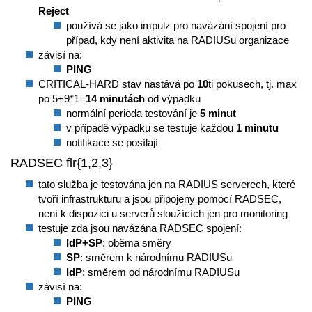
Reject
používá se jako impulz pro navázání spojení pro
případ, kdy není aktivita na RADIUSu organizace
závisí na:
PING
CRITICAL-HARD stav nastává po
10
ti pokusech, tj. max
po 5+9*1=
14 minutách
od výpadku
normální perioda testování je
5 minut
v případě výpadku se testuje každou
1 minutu
notifikace se posílají
RADSEC flr{1,2,3}
tato služba je testována jen na RADIUS serverech, které
tvoří infrastrukturu a jsou připojeny pomocí RADSEC,
není k dispozici u serverů sloužících jen pro monitoring
testuje zda jsou navázána RADSEC spojení:
IdP+SP
: oběma směry
SP
: směrem k národnímu RADIUSu
IdP
: směrem od národnímu RADIUSu
závisí na:
PING