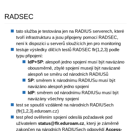
RADSEC
tato služba je testována jen na RADIUS serverech, které
tvoří infrastrukturu a jsou připojeny pomocí RADSEC,
není k dispozici u serverů sloužících jen pro monitoring
testuje výsledky dílčích testů RADSEC flr{1,2,3} podle
typu připojení:
IdP+SP
: alespoň jedno spojení musí být navázáno
obousměrně, zbylé spojení musejí být navázané
alespoň se směru od národních RADIUSů
SP
: směrem k národnímu RADIUSu musí být
navázáno alespoň jedno spojení
IdP
: směrem od národnímu RADIUSu musí být
navázány všechny spojení
test se spouští vzdáleně na národních RADIUSech
(flr{1,2,3}.eduroam.cz)
test před ověřením spojení odesílá požadavek pod
uživatelem
status@flr.eduroam.cz
, který je záměrně
zakončen na národních RADIUSech odpovědí
Access-