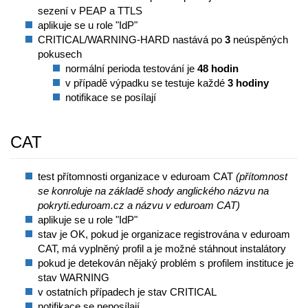
sezení v PEAP a TTLS
aplikuje se u role "IdP"
CRITICAL/WARNING-HARD nastává po
3
neúspěných
pokusech
normální perioda testování je
48 hodin
v případě výpadku se testuje každé
3 hodiny
notifikace se posílají
CAT
test přítomnosti organizace v eduroam CAT
(přítomnost
se konroluje na základě shody anglického názvu na
pokryti.eduroam.cz a názvu v eduroam CAT)
aplikuje se u role "IdP"
stav je OK, pokud je organizace registrována v eduroam
CAT, má vyplněný profil a je možné stáhnout instalátory
pokud je detekován nějaký problém s profilem instituce je
stav WARNING
v ostatních případech je stav CRITICAL
notifikace se neposílají