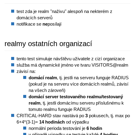
test zda je realm "naživu" alespoň na nekterém z
domácích serverů
notifikace se
ne
posílají
realmy ostatních organizací
tento test simuluje návštěvu uživatele z cizí organizace
služba má dynamické jméno ve tvaru VISITORS@realm
závisí na:
domácí realm
, tj. jestli na serveru funguje RADIUS
(pokud je na serveru více domácích realmů, závisí
na všech zároveň)
domácí server testovaného realmu/testovaný
realm
, tj. jestli domácímu serveru příslušnému k
tomuto realmu funguje RADIUS
CRITICAL-HARD stav nastává po
3
pokusech, tj. max po
6+4*(3-1)=
14 hodinách
od výpadku
normální perioda testování je
6 hodin
v případě výpadku se testuje každé
4 hodiny