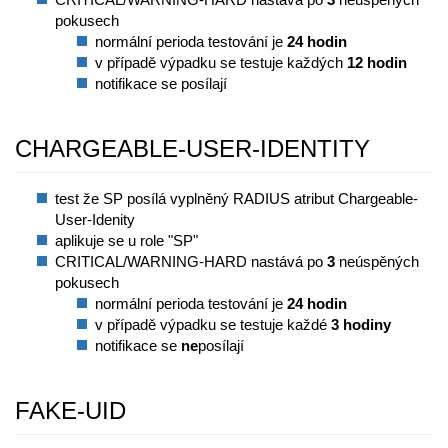
pokusech
normální perioda testování je
24 hodin
v případě výpadku se testuje každých
12 hodin
notifikace se posílají
CHARGEABLE-USER-IDENTITY
test že SP posílá vyplněný RADIUS atribut Chargeable-
User-Idenity
aplikuje se u role "SP"
CRITICAL/WARNING-HARD nastává po
3
neúspěných
pokusech
normální perioda testování je
24 hodin
v případě výpadku se testuje každé
3 hodiny
notifikace se
ne
posílají
FAKE-UID