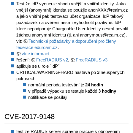
Test že IdP vynucuje shodu vnější a vnitřní identity. Jako
vnější (anonymní) identita se použije anonXXX@realm.cz
a jako vnitřní pak testovací účet organizace. IdP takový
požadavek na ověření nesmí vyhodnotit pozitivně. IdP
které nepodporuje Chargeable-User-Identity nesmí povolit
žádnou anonymní identitu (tj. ani anonymous@realm.cz),
viz
Technické požadavky a doporučení pro členy
federace eduroam.cz
.
více informací
řešení:
FreeRADIUS v2
,
FreeRADIUS v3
aplikuje se u role "IdP"
CRITICAL/WARNING-HARD nastává po
3
neúspěných
pokusech
normální perioda testování je
24 hodin
v případě výpadku se testuje každé
3 hodiny
notifikace se posílají
CVE-2017-9148
test že RADIUS server správně pracuje s obnovením