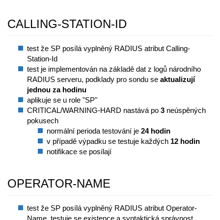
CALLING-STATION-ID
test že SP posílá vyplněný RADIUS atribut Calling-
Station-Id
test je implementován na základě dat z logů národního
RADIUS serveru, podklady pro sondu se
aktualizují
jednou za hodinu
aplikuje se u role "SP"
CRITICAL/WARNING-HARD nastává po
3
neúspěných
pokusech
normální perioda testování je
24 hodin
v případě výpadku se testuje každých
12 hodin
notifikace se posílají
OPERATOR-NAME
test že SP posílá vyplněný RADIUS atribut Operator-
Name, testuje se existence a syntaktická správnost