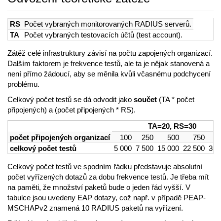
RS
Počet vybraných monitorovaných RADIUS serverů.
TA
Počet vybraných testovacích účtů (test account).
Zátěž celé infrastruktury závisí na počtu zapojených organizací.
Dalším faktorem je frekvence testů, ale ta je nějak stanovená a
není přímo žádoucí, aby se měnila kvůli včasnému podchycení
problému.
Celkový počet testů se dá odvodit jako
součet
(TA * počet
připojených) a (počet připojených * RS).
TA=20, RS=30
počet připojených organizací
100
250
500
750
1
celkový počet testů
5 000
7 500
15 000
22 500
30 
Celkový počet testů ve spodním řádku představuje absolutní
počet vyřízených dotazů za dobu frekvence testů. Je třeba mít
na paměti, že množství paketů bude o jeden řád vyšší. V
tabulce jsou uvedeny EAP dotazy, což např. v případě PEAP-
MSCHAPv2 znamená 10 RADIUS paketů na vyřízení.