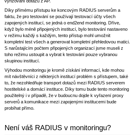
vyřizování dotazů z AP.
Díky přímému přístupu ke koncovým RADIUS serverům a
faktu, že pro testování se používají testovací účty všech
zapojených institucí, se jedná o end2end monitoring. Dříve,
když bylo méně připojených institucí, bylo testování nastaveno
v režimu každý s každým, tento přístup mohl umožnit
kompletní test všech a generovat kompletní přehledovou matici.
S narůstajícím počtem připojených organizací jsme museli z
toho režimu ustoupit a vybrat k testování pouze vybranou
skupinou institucí.
Výhodou monitoringu je kromě získání informací, kde mohou
mít návštěvníci z některých institucí problém s přístupem, také
to, že nezohledňuje transport dotazů mezi RADIUS serverem
hostitelské a domácí instituce. Díky tomu bude tento monitoring
použitelný i v případě, že v budoucnu dojde k vyřazení proxy
serverů a komunikace mezi zapojenými institucemi bude
probíhat přímo.
Není váš RADIUS v monitoringu?