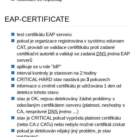
EAP-CERTIFICATE
test certifikátu EAP serveru
pokud je organizace registrována v systému eduroam
CAT, provádí se validace certifitikátu proti zadané
certifikační autoritě a validují se zadaná
DNS
jména EAP
serverů
aplikuje se u role "IdP"
interval kontroly je stanoven na 2 hodiny
CRITICAL-HARD stav nastává po
3
pokusech
informace o změně certifikátu je udržována 1 den od
detekce tohoto stavu
stav je OK, nejsou detekovány žádné problémy s
odesílaným certifikátem serveru (platnost, neshodny s
CA, nesprávné
DNS
jméno …)
stav je CRITICAL pokud vypršela platnost certifikátu
(nebo CA z CATu) nebo nebylo možné certifikát získat
pokud je detekován nějaký jiný problém, je stav