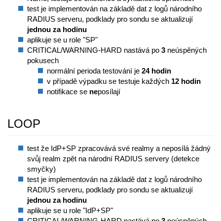
test je implementován na základě dat z logů národního
RADIUS serveru, podklady pro sondu se aktualizují
jednou za hodinu
aplikuje se u role "SP"
CRITICAL/WARNING-HARD nastává po
3
neúspěných
pokusech
normální perioda testování je
24 hodin
v případě výpadku se testuje každých
12 hodin
notifikace se
ne
posílají
LOOP
test že IdP+SP zpracovává své realmy a neposílá žádný
svůj realm zpět na národní RADIUS servery (detekce
smyčky)
test je implementován na základě dat z logů národního
RADIUS serveru, podklady pro sondu se aktualizují
jednou za hodinu
aplikuje se u role "IdP+SP"
CRITICAL/WARNING-HARD nastává po
3
neúspěných