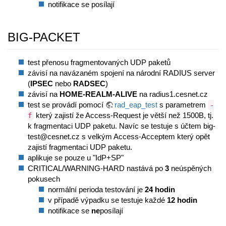
notifikace se posílají
BIG-PACKET
test přenosu fragmentovaných UDP paketů
závisí na navázaném spojení na národní RADIUS server
(
IPSEC
nebo
RADSEC
)
závisí na
HOME-REALM-ALIVE
na radius1.cesnet.cz
test se provádí pomocí
rad_eap_test
s parametrem
-
který zajistí že Access-Request je větší než 1500B, tj.
f
k fragmentaci UDP paketu. Navíc se testuje s účtem big-
test@cesnet.cz s velkým Access-Acceptem který opět
zajistí fragmentaci UDP paketu.
aplikuje se pouze u "IdP+SP"
CRITICAL/WARNING-HARD nastává po
3
neúspěných
pokusech
normální perioda testování je
24 hodin
v případě výpadku se testuje každé
12 hodin
notifikace se
ne
posílají