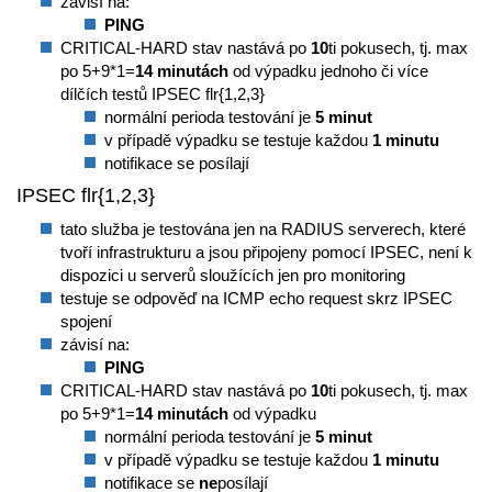
závisí na:
PING
CRITICAL-HARD stav nastává po
10
ti pokusech, tj. max
po 5+9*1=
14 minutách
od výpadku jednoho či více
dílčích testů IPSEC flr{1,2,3}
normální perioda testování je
5 minut
v případě výpadku se testuje každou
1 minutu
notifikace se posílají
IPSEC flr{1,2,3}
tato služba je testována jen na RADIUS serverech, které
tvoří infrastrukturu a jsou připojeny pomocí IPSEC, není k
dispozici u serverů sloužících jen pro monitoring
testuje se odpověď na ICMP echo request skrz IPSEC
spojení
závisí na:
PING
CRITICAL-HARD stav nastává po
10
ti pokusech, tj. max
po 5+9*1=
14 minutách
od výpadku
normální perioda testování je
5 minut
v případě výpadku se testuje každou
1 minutu
notifikace se
ne
posílají