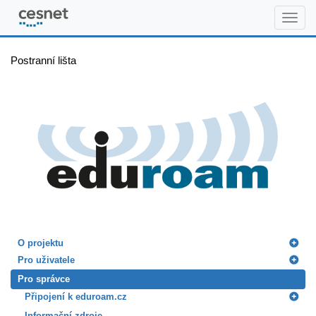
www.eduroam.cz
Postranní lišta
O projektu
Pro uživatele
Pro správce
Připojení k eduroam.cz
Informační zdroje