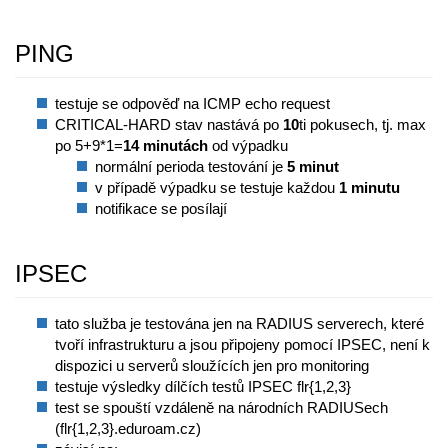
PING
testuje se odpověď na ICMP echo request
CRITICAL-HARD stav nastává po
10
ti pokusech, tj. max
po 5+9*1=
14 minutách
od výpadku
normální perioda testování je
5 minut
v případě výpadku se testuje každou
1 minutu
notifikace se posílají
IPSEC
tato služba je testována jen na RADIUS serverech, které
tvoří infrastrukturu a jsou připojeny pomocí IPSEC, není k
dispozici u serverů sloužících jen pro monitoring
testuje výsledky dílčích testů IPSEC flr{1,2,3}
test se spouští vzdáleně na národních RADIUSech
(flr{1,2,3}.eduroam.cz)