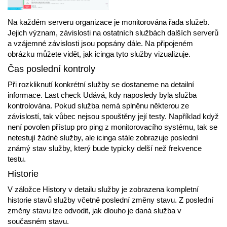
Na každém serveru organizace je monitorována řada služeb.
Jejich význam, závislosti na ostatních službách dalších serverů
a vzájemné závislosti jsou popsány dále. Na připojeném
obrázku můžete vidět, jak icinga tyto služby vizualizuje.
Čas poslední kontroly
Při rozkliknutí konkrétní služby se dostaneme na detailní
informace. Last check Udává, kdy naposledy byla služba
kontrolována. Pokud služba nemá splněnu některou ze
závislostí, tak vůbec nejsou spouštěny její testy. Například když
není povolen přístup pro ping z monitorovacího systému, tak se
netestují žádné služby, ale icinga stále zobrazuje poslední
známý stav služby, který bude typicky delší než frekvence
testu.
Historie
V záložce History v detailu služby je zobrazena kompletní
historie stavů služby včetně poslední změny stavu. Z poslední
změny stavu lze odvodit, jak dlouho je daná služba v
současném stavu.